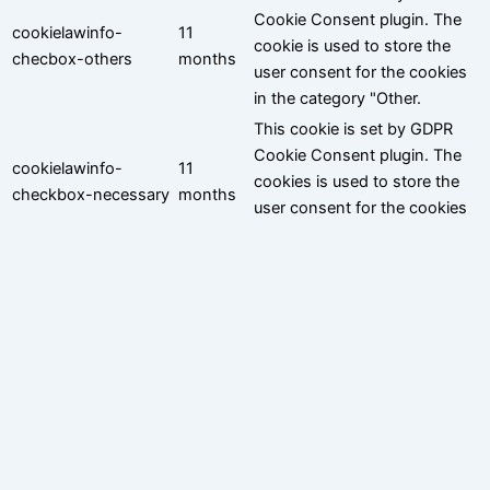
Cookie Consent plugin. The
cookielawinfo-
11
cookie is used to store the
checbox-others
months
user consent for the cookies
in the category "Other.
This cookie is set by GDPR
Cookie Consent plugin. The
cookielawinfo-
11
cookies is used to store the
checkbox-necessary
months
user consent for the cookies
in the category "Necessary".
This cookie is set by GDPR
Cookie Consent plugin. The
cookielawinfo-
11
cookie is used to store the
checkbox-
months
user consent for the cookies
performance
in the category
"Performance".
The cookie is set by the GDPR
Cookie Consent plugin and is
11
used to store whether or not