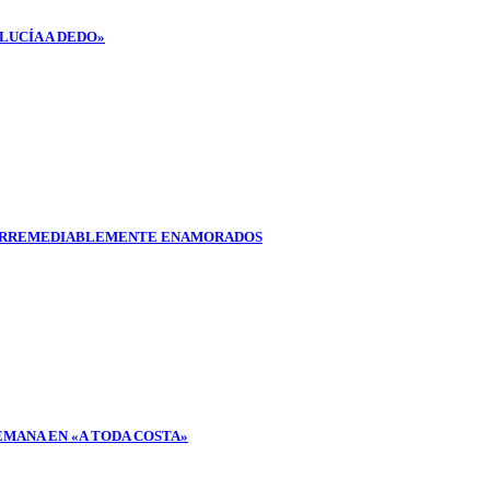
LUCÍA A DEDO»
E IRREMEDIABLEMENTE ENAMORADOS
EMANA EN «A TODA COSTA»