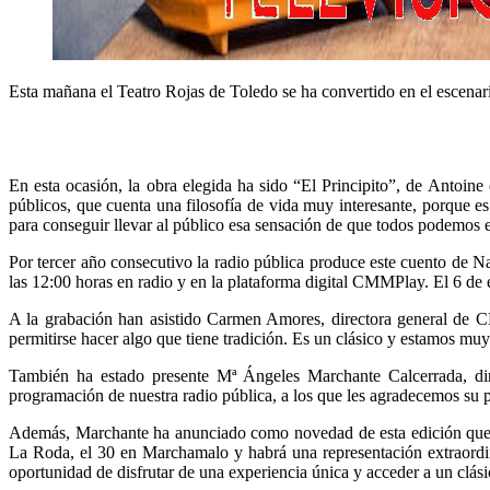
Esta mañana el Teatro Rojas de Toledo se ha convertido en el escenar
En esta ocasión, la obra elegida ha sido “El Principito”, de Antoine
públicos, que cuenta una filosofía de vida muy interesante, porque 
para conseguir llevar al público esa sensación de que todos podemos e
Por tercer año consecutivo la radio pública produce este cuento de 
las 12:00 horas en radio y en la plataforma digital CMMPlay. El 6 de 
A la grabación han asistido Carmen Amores, directora general de 
permitirse hacer algo que tiene tradición. Es un clásico y estamos mu
También ha estado presente Mª Ángeles Marchante Calcerrada, dire
programación de nuestra radio pública, a los que les agradecemos su pa
Además, Marchante ha anunciado como novedad de esta edición que es
La Roda, el 30 en Marchamalo y habrá una representación extraordin
oportunidad de disfrutar de una experiencia única y acceder a un clás