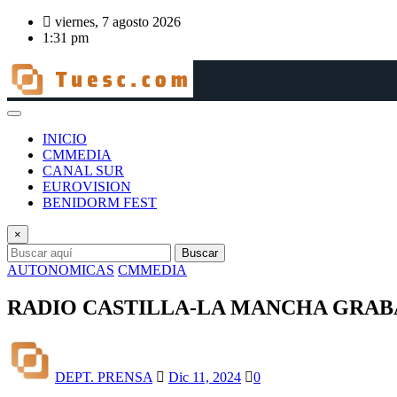
Saltar
viernes, 7 agosto 2026
al
1:31 pm
contenido
INICIO
CMMEDIA
CANAL SUR
EUROVISION
BENIDORM FEST
×
Buscar
AUTONOMICAS
CMMEDIA
RADIO CASTILLA-LA MANCHA GRABA 
DEPT. PRENSA
Dic 11, 2024
0