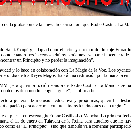
io de la grabación de la nueva ficción sonora que Radio Castilla-La M
 de Saint-Exupéry, adaptada por el actor y director de doblaje Eduard
es como cuando nos hacemos adultos perdemos esa parte inocente y de ju
ncontrar un Principito y no perder la imaginación”.
Navidad y lo hace en colaboración con La Magia de la Voz. Los oyentes
enero, día de los Reyes Magos, habrá una redifusión por la mañana en l
CMM, para quien la ficción sonora de Radio Castilla-La Mancha se ha
y contentos de cómo lo acoge la gente”, ha afirmado.
ctora general de inclusión educativa y programas, quien ha destac
rticipación para acercar la cultura a todos los rincones de la región”.
ta puesta en escena girará por Castilla-La Mancha. La primera fecha
aria el 11 de enero en Talavera de la Reina para aquellos que no haya
ico como es “El Principito”, sino que también va a fomentar participació