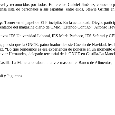
nivel y reconocidos por todos. Entre ellos Gabriel Jiménez, conocido 
nsa lista de personajes a sus espaldas, entre ellos, Stewie Griffin
 Torner en el papel de El Principito. En la actualidad, Diego, partici
sentador del magazine diario de CMM “Estando Contigo”, Alfonso Hev
ducativos IES Universidad Laboral, IES María Pacheco, IES Sefarad y 
va, puesto que la ONCE, patrocinador de este Cuento de Navidad, les ha 
ifaz. “Lo que brindamos es esa experiencia de ponerse en un momento en 
s Javier Hernández, delegado territorial de la ONCE en Castilla-La Manc
 Castilla-La Mancha colabora una vez más con el Banco de Alimentos, in
i y Juguettos.