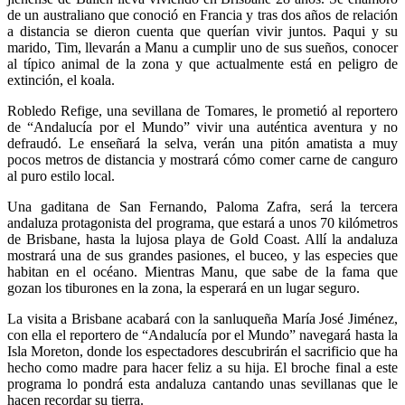
de un australiano que conoció en Francia y tras dos años de relación
a distancia se dieron cuenta que querían vivir juntos. Paqui y su
marido, Tim, llevarán a Manu a cumplir uno de sus sueños, conocer
al típico animal de la zona y que actualmente está en peligro de
extinción, el koala.
Robledo Refige, una sevillana de Tomares, le prometió al reportero
de “Andalucía por el Mundo” vivir una auténtica aventura y no
defraudó. Le enseñará la selva, verán una pitón amatista a muy
pocos metros de distancia y mostrará cómo comer carne de canguro
al puro estilo local.
Una gaditana de San Fernando, Paloma Zafra, será la tercera
andaluza protagonista del programa, que estará a unos 70 kilómetros
de Brisbane, hasta la lujosa playa de Gold Coast. Allí la andaluza
mostrará una de sus grandes pasiones, el buceo, y las especies que
habitan en el océano. Mientras Manu, que sabe de la fama que
gozan los tiburones en la zona, la esperará en un lugar seguro.
La visita a Brisbane acabará con la sanluqueña María José Jiménez,
con ella el reportero de “Andalucía por el Mundo” navegará hasta la
Isla Moreton, donde los espectadores descubrirán el sacrificio que ha
hecho como madre para hacer feliz a su hija. El broche final a este
programa lo pondrá esta andaluza cantando unas sevillanas que le
hacen recordar su tierra.