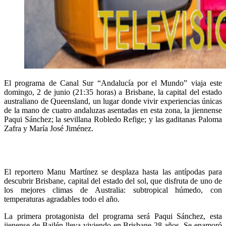
El programa de Canal Sur “Andalucía por el Mundo” viaja este
domingo, 2 de junio (21:35 horas) a Brisbane, la capital del estado
australiano de Queensland, un lugar donde vivir experiencias únicas
de la mano de cuatro andaluzas asentadas en esta zona, la jiennense
Paqui Sánchez; la sevillana Robledo Refige; y las gaditanas Paloma
Zafra y María José Jiménez.
El reportero Manu Martínez se desplaza hasta las antípodas para
descubrir Brisbane, capital del estado del sol, que disfruta de uno de
los mejores climas de Australia: subtropical húmedo, con
temperaturas agradables todo el año.
La primera protagonista del programa será Paqui Sánchez, esta
jienense de Bailén lleva viviendo en Brisbane 28 años. Se enamoró