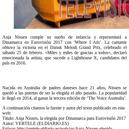
Anja Nissen cumple su sueño de infancia y representará a
Dinamarca en Eurovisión 2017 con ‘Where I Am’. La cantante
obtuvo la victoria en el Dansk Melodi Grand Prix, celebrado el
sábado 25 de febrero. «Miles y miles de gracias a todos», declaró
emocionada la artista, que sucede a Lighthouse X, candidatos del
país en 2016.
Nacida en Australia de padres daneses hace 21 años, Nissen se
quedó a las puertas de ser la elegida el año pasado. La popularidad
le llegó en 2014, al ganar la tercera edición de ‘The Voice Australia’.
A continuación citamos la fuente y autor del texto publicado en esta
web:
Título: Anja Nissen, la elegida por Dinamarca para Eurovisión 2017
Autor: VERTELE (ELDIARIO.ES)
Enlace: http://vertele.eldiario.es/noticias/Anja-Nissen-elegida-