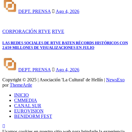
DEPT. PRENSA
Ago 4, 2026
CORPORACIÓN RTVE
RTVE
LAS REDES SOCIALES DE RTVE BATEN RÉCORDS HISTÓRICOS CON
2.659 MILLONES DE VISUALIZACIONES EN JULIO
DEPT. PRENSA
Ago 4, 2026
Copyright © 2025 | Asociación 'La Cultural' de Hellín
|
NewsExo
por
ThemeArile
INICIO
CMMEDIA
CANAL SUR
EUROVISION
BENIDORM FEST
Usamos cookies en nuestro sitio web para brindarle la experiencia