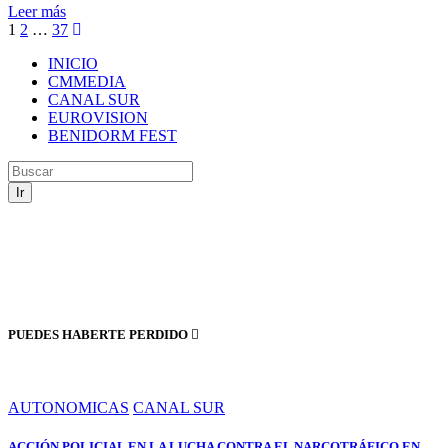
Leer más
Paginación
1
2
…
37
de
INICIO
CMMEDIA
entradas
CANAL SUR
EUROVISION
BENIDORM FEST
Ir
PUEDES HABERTE PERDIDO
AUTONOMICAS
CANAL SUR
ACCIÓN POLICIAL EN LA LUCHA CONTRA EL NARCOTRÁFICO EN