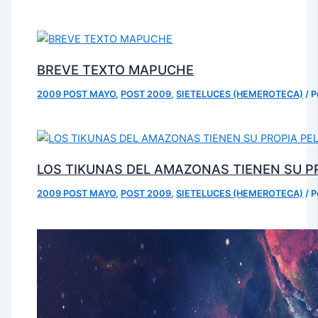
BREVE TEXTO MAPUCHE
2009 POST MAYO
,
POST 2009
,
SIETELUCES (HEMEROTECA)
/ 
LOS TIKUNAS DEL AMAZONAS TIENEN SU P
2009 POST MAYO
,
POST 2009
,
SIETELUCES (HEMEROTECA)
/ 