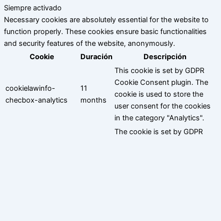
Siempre activado
Necessary cookies are absolutely essential for the website to
function properly. These cookies ensure basic functionalities
and security features of the website, anonymously.
Cookie
Duración
Descripción
This cookie is set by GDPR
Cookie Consent plugin. The
cookielawinfo-
11
cookie is used to store the
checbox-analytics
months
user consent for the cookies
in the category "Analytics".
The cookie is set by GDPR
cookielawinfo-
11
cookie consent to record the
checbox-functional
months
user consent for the cookies
in the category "Functional".
This cookie is set by GDPR
Cookie Consent plugin. The
cookielawinfo-
11
cookie is used to store the
checbox-others
months
user consent for the cookies