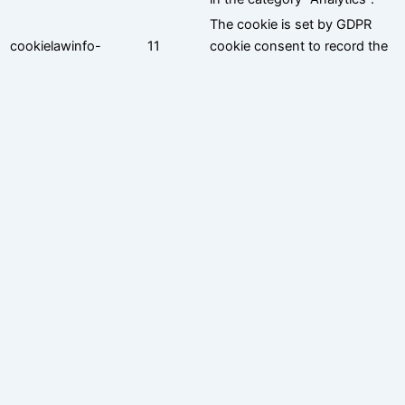
The cookie is set by GDPR
cookielawinfo-
11
cookie consent to record the
checbox-functional
months
user consent for the cookies
in the category "Functional".
This cookie is set by GDPR
Cookie Consent plugin. The
cookielawinfo-
11
cookie is used to store the
checbox-others
months
user consent for the cookies
in the category "Other.
This cookie is set by GDPR
Cookie Consent plugin. The
cookielawinfo-
11
cookies is used to store the
checkbox-necessary
months
user consent for the cookies
in the category "Necessary".
This cookie is set by GDPR
Cookie Consent plugin. The
cookielawinfo-
11
cookie is used to store the
checkbox-
months
user consent for the cookies