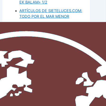
EK BALAM» 1/2
ARTÍCULOS DE SIETELUCES.COM:
TODO POR EL MAR MENOR
ARTÍCULOS DE SIETELUCES.COM:
COLABORACIÓN DE JOSÉ
ANTONIO INIESTA EN EL LIBRO
«LATIDO DE MAR MENOR»
ARTÍCULOS DE SIETELUCES.COM:
ENTREVISTA DE ANA MARÍA
BRITO A JOSÉ ANTONIO INIESTA
EN RADIO GÁLDAR
ARTÍCULOS DE SIETELUCES.COM:
ANA MARÍA BRITO HABLA DE
VENEZUELA EN RADIO GÁLDAR
ARTÍCULOS DE SIETELUCES.COM:
MÚSICA CHAMÁNICA