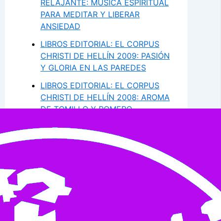
RELAJANTE: MÚSICA ESPIRITUAL
PARA MEDITAR Y LIBERAR
ANSIEDAD
LIBROS EDITORIAL: EL CORPUS
CHRISTI DE HELLÍN 2009: PASIÓN
Y GLORIA EN LAS PAREDES
LIBROS EDITORIAL: EL CORPUS
CHRISTI DE HELLÍN 2008: AROMA
DE TOMILLO Y ROMERO